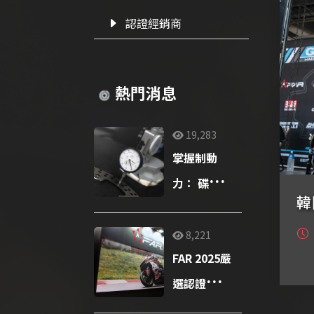
認證經銷商
熱門消息
19,283
掌握制動
力： 碟盤多
韓
久該更換？
8,221
FAR 2025嚴
選認證經銷
商