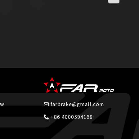
tw
farbrake@gmail.com
+86 4000594168