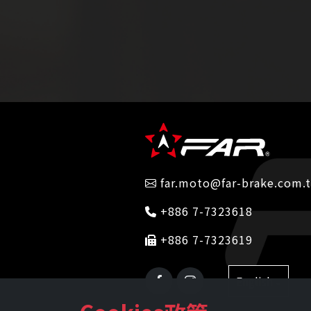
far.moto@far-brake.com.
+886 7-7323618
+886 7-7323619
English