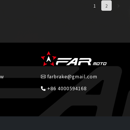
1
2
tw
farbrake@gmail.com
+86 4000594168