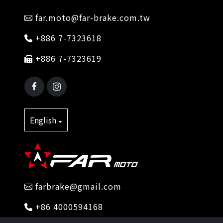
far.moto@far-brake.com.tw
+886 7-7323618
+886 7-7323619
English
farbrake@gmail.com
+86 4000594168